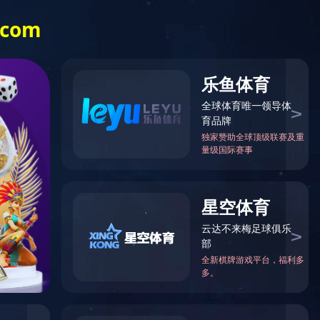
务热线电话：0755-23981678
设为开云·体育
|
加入收藏
|
中图打印机
开云·体育
联系我们