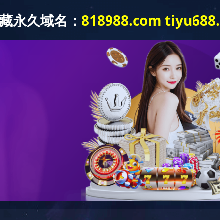
免费服
开云·体育-开云（中国）一站式服务官方网站
中图业务