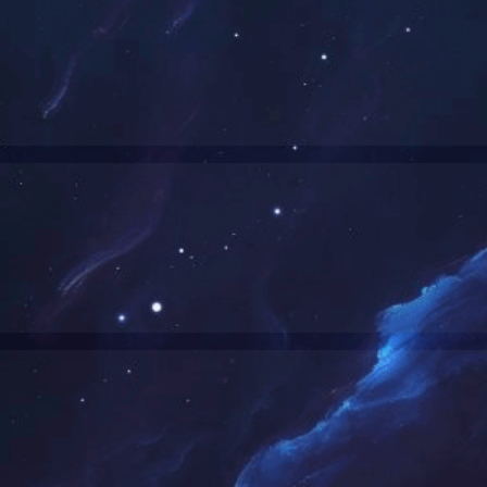
进口报刊
进口图书
进口音像
下载目录