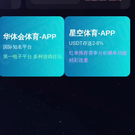
联系我们
地址：广东省深圳市福田区侨香路3076号君子广场十三楼