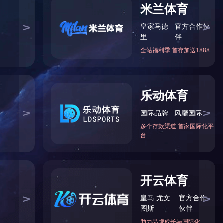
教材业务
出口业务
跨境电商
下载目录