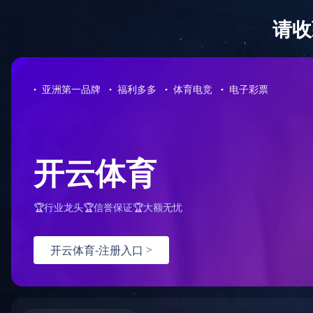
开云·体育
欢迎光临开云·体育-开云（中国）一站式服务官方网站 ！
开云·体育