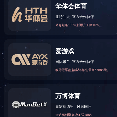
了解更多
中图业务
下载目录
当前位置： 开云·体育
附件：2024年4月东南亚小语种原版图书清单下载
2024年4月南亚小语种原版图书清单下载